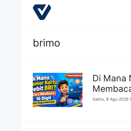
Langsung
ke
isi
brimo
Di Mana 
Membaca 
Sabtu, 8 Agu 2026 