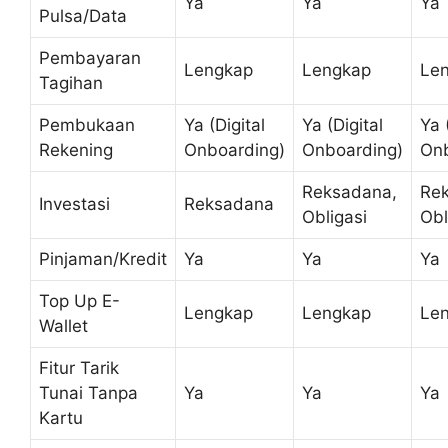
Ya
Ya
Ya
Pulsa/Data
Pembayaran
Lengkap
Lengkap
Le
Tagihan
Pembukaan
Ya (Digital
Ya (Digital
Ya 
Rekening
Onboarding)
Onboarding)
Onb
Reksadana,
Re
Investasi
Reksadana
Obligasi
Obl
Pinjaman/Kredit
Ya
Ya
Ya
Top Up E-
Lengkap
Lengkap
Le
Wallet
Fitur Tarik
Tunai Tanpa
Ya
Ya
Ya
Kartu