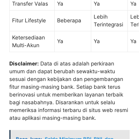
Transfer Valas
Ya
Ya
Ya
Lebih
Leb
Fitur Lifestyle
Beberapa
Terintegrasi
Ter
Ketersediaan
Ya
Ya
Ya
Multi-Akun
Disclaimer:
Data di atas adalah perkiraan
umum dan dapat berubah sewaktu-waktu
sesuai dengan kebijakan dan pengembangan
fitur masing-masing bank. Setiap bank terus
berinovasi untuk memberikan layanan terbaik
bagi nasabahnya. Disarankan untuk selalu
memeriksa informasi terbaru di situs web resmi
atau aplikasi masing-masing bank.
Baca Juga:
Saldo Minimum BRI, BNI, dan