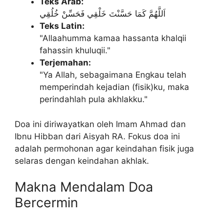
Teks Arab:
اَللَّهُمَّ كَمَا حَسَّنْتَ خَلْقِي فَحَسِّنْ خُلُقِي
Teks Latin:
"Allaahumma kamaa hassanta khalqii
fahassin khuluqii."
Terjemahan:
"Ya Allah, sebagaimana Engkau telah
memperindah kejadian (fisik)ku, maka
perindahlah pula akhlakku."
Doa ini diriwayatkan oleh Imam Ahmad dan
Ibnu Hibban dari Aisyah RA. Fokus doa ini
adalah permohonan agar keindahan fisik juga
selaras dengan keindahan akhlak.
Makna Mendalam Doa
Bercermin