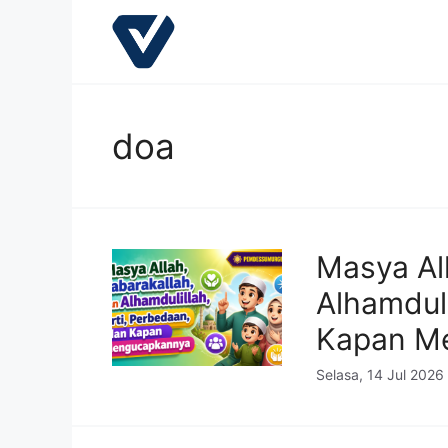
Langsung
ke
isi
doa
Masya All
Alhamduli
Kapan M
Selasa, 14 Jul 2026