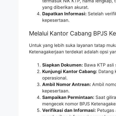
termasuk NIK KTP, nama lengkap, t
yang diberikan akurat.
Dapatkan Informasi:
Setelah verif
kepesertaan.
Melalui Kantor Cabang BPJS K
Untuk yang lebih suka layanan tatap muk
Ketenagakerjaan terdekat adalah opsi yan
Siapkan Dokumen:
Bawa KTP asli 
Kunjungi Kantor Cabang:
Datang k
operasional.
Ambil Nomor Antrean:
Ambil nomor
kepesertaan.
Sampaikan Permintaan:
Saat gili
mengecek nomor BPJS Ketenagaker
Verifikasi dan Informasi:
Petugas 