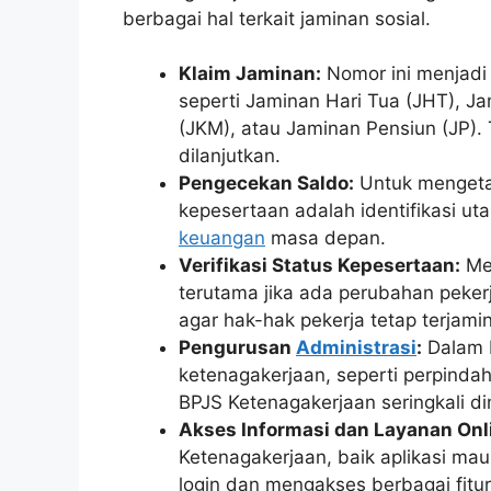
berbagai hal terkait jaminan sosial.
Klaim Jaminan:
Nomor ini menjadi 
seperti Jaminan Hari Tua (JHT), J
(JKM), atau Jaminan Pensiun (JP). 
dilanjutkan.
Pengecekan Saldo:
Untuk mengeta
kepesertaan adalah identifikasi ut
keuangan
masa depan.
Verifikasi Status Kepesertaan:
Mem
terutama jika ada perubahan pekerj
agar hak-hak pekerja tetap terjamin
Pengurusan
Administrasi
:
Dalam b
ketenagakerjaan, seperti perpinda
BPJS Ketenagakerjaan seringkali d
Akses Informasi dan Layanan Onl
Ketenagakerjaan, baik aplikasi m
login dan mengakses berbagai fitur