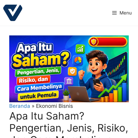
Langsung
ke
Menu
isi
Beranda
»
Ekonomi Bisnis
Apa Itu Saham?
Pengertian, Jenis, Risiko,