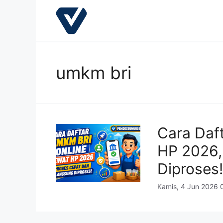
Langsung
ke
isi
umkm bri
Cara Daf
HP 2026,
Diproses!
Kamis, 4 Jun 2026 