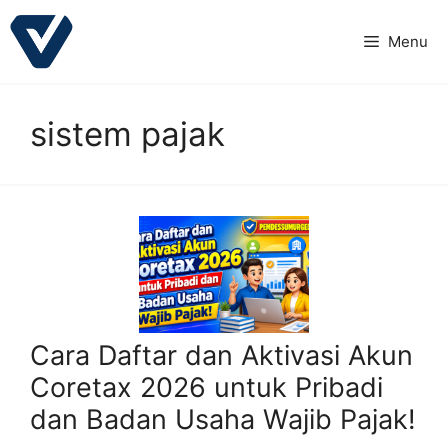
Langsung
ke
Menu
isi
sistem pajak
Cara Daftar dan Aktivasi Akun
Coretax 2026 untuk Pribadi
dan Badan Usaha Wajib Pajak!