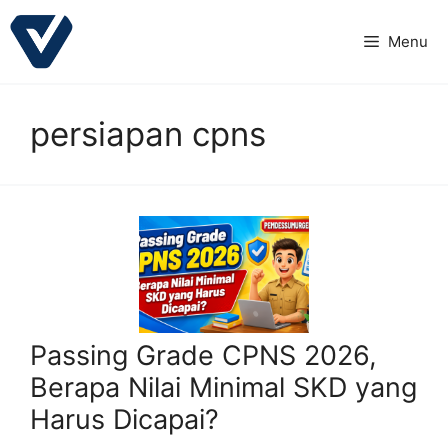
Langsung
ke
Menu
isi
persiapan cpns
Passing Grade CPNS 2026,
Berapa Nilai Minimal SKD yang
Harus Dicapai?