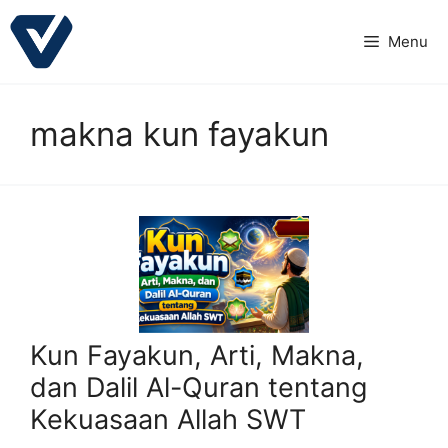
Langsung
ke
Menu
isi
makna kun fayakun
Kun Fayakun, Arti, Makna,
dan Dalil Al-Quran tentang
Kekuasaan Allah SWT