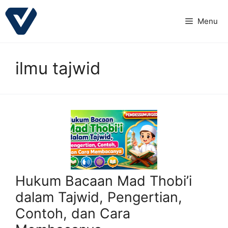
Langsung
ke
Menu
isi
ilmu tajwid
Hukum Bacaan Mad Thobi’i
dalam Tajwid, Pengertian,
Contoh, dan Cara