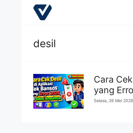
Langsung
ke
isi
desil
Cara Cek 
yang Erro
Selasa, 26 Mei 202