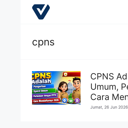
Langsung
ke
isi
cpns
CPNS Ada
Umum, P
Cara Men
Jumat, 26 Jun 2026