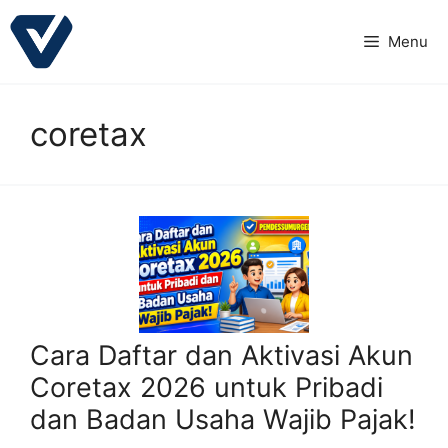
Langsung
ke
Menu
isi
coretax
Cara Daftar dan Aktivasi Akun
Coretax 2026 untuk Pribadi
dan Badan Usaha Wajib Pajak!