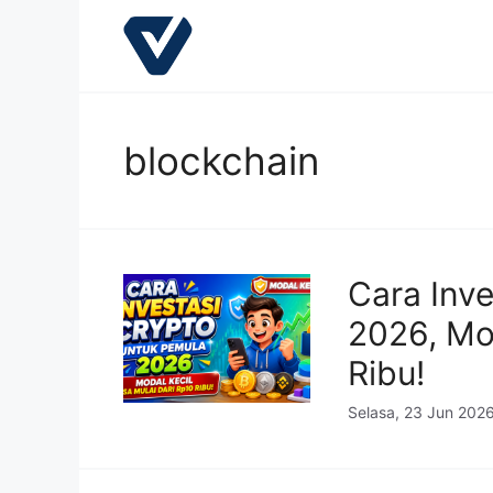
Langsung
ke
isi
blockchain
Cara Inv
2026, Mod
Ribu!
Selasa, 23 Jun 202