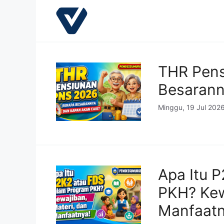
Langsung
ke
isi
THR Pens
Besarann
Minggu, 19 Jul 202
Apa Itu 
PKH? Kew
Manfaatn