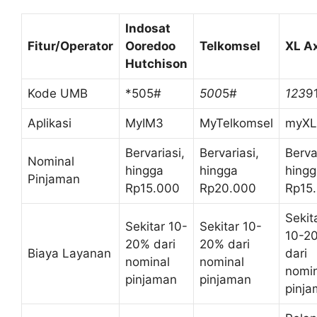
Indosat
Fitur/Operator
Ooredoo
Telkomsel
XL Ax
Hutchison
Kode UMB
*505#
500
5#
123
9
Aplikasi
MyIM3
MyTelkomsel
myXL
Bervariasi,
Bervariasi,
Berva
Nominal
hingga
hingga
hingg
Pinjaman
Rp15.000
Rp20.000
Rp15
Sekit
Sekitar 10-
Sekitar 10-
10-2
20% dari
20% dari
Biaya Layanan
dari
nominal
nominal
nomin
pinjaman
pinjaman
pinj