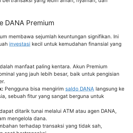
bertransaksi yang lebih aman, nyaman, dan
ke DANA Premium
um membawa sejumlah keuntungan signifikan. Ini
buah
investasi
kecil untuk kemudahan finansial yang
adalah manfaat paling kentara. Akun Premium
inal yang jauh lebih besar, baik untuk pengisian
r.
k:
Pengguna bisa mengirim
saldo DANA
langsung ke
ia, sebuah fitur yang sangat berguna untuk
pat ditarik tunai melalui ATM atau agen DANA,
lam mengelola dana.
bahan terhadap transaksi yang tidak sah,