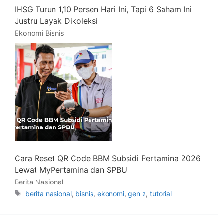
IHSG Turun 1,10 Persen Hari Ini, Tapi 6 Saham Ini
Justru Layak Dikoleksi
Ekonomi Bisnis
Cara Reset QR Code BBM Subsidi Pertamina 2026
Lewat MyPertamina dan SPBU
Berita Nasional
Tag
berita nasional
,
bisnis
,
ekonomi
,
gen z
,
tutorial