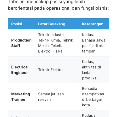
Tabel ini mencakup posisi yang lebih
berorientasi pada operasional dan fungsi bisnis:
Posisi
Latar Belakang
Keterangan
Teknik Industri,
Kudus.
Production
Teknik Kimia, Teknik
Bahasa Jawa
Staff
Mesin, Teknik
pasif jadi nilai
Elektro, Fisika
tambah
Kudus,
Electrical
aktivitas di
Teknik Elektro
Engineer
lantai
produksi
Bersedia
Marketing
Semua jurusan
ditempatkan
Trainee
relevan
di berbagai
kota
Kudus /