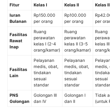
Fitur
Kelas I
Kelas II
Kelas II
Iuran
Rp150.000
Rp100.000
Rp42.0
Bulanan
per orang
per orang
per ora
Ruang
Ruang
Ruang
Fasilitas
perawatan
perawatan
perawa
Rawat
kelas I (2-4
kelas II (3-5
kelas II
Inap
orang/kamar)
orang/kamar)
orang/
Pelayanan
Pelayanan
Pelaya
medis, obat,
medis, obat,
medis, 
Fasilitas
tindakan
tindakan
tindak
Lain
sesuai
sesuai
sesuai
standar
standar
standa
PNS
Golongan III
Golongan I
Tidak 
Golongan
dan IV
dan II
(untuk