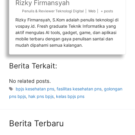
Rizky Firmansyah
Penulis & Reviewer Teknologi Digital
|
Web
|
+ posts
Rizky Firmansyah, S.Kom adalah penulis teknologi di
vospay.id. Fresh graduate Teknik Informatika yang
aktif mengulas AI tools, gadget, game, dan aplikasi
mobile terbaru dengan gaya penulisan santai dan
mudah dipahami semua kalangan.
Berita Terkait:
No related posts.
Tag
bpjs kesehatan pns
,
fasilitas kesehatan pns
,
golongan
pns bpjs
,
hak pns bpjs
,
kelas bpjs pns
Berita Terbaru