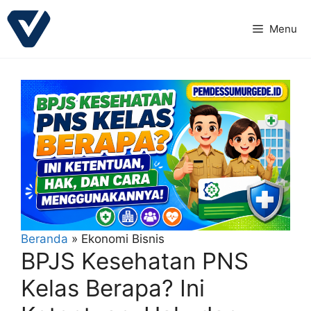
Langsung
ke
Menu
isi
Beranda
»
Ekonomi Bisnis
BPJS Kesehatan PNS
Kelas Berapa? Ini